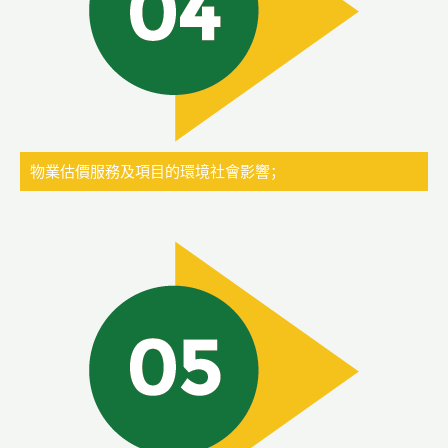
物業估價服務及項目的環境社會影響；