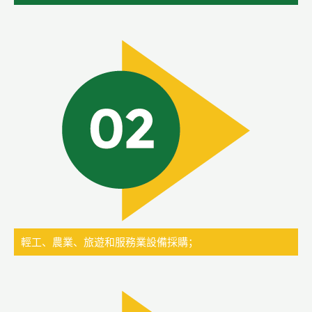
輕工、農業、旅遊和服務業設備採購；