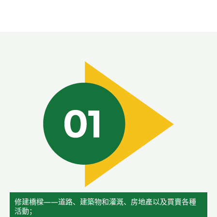
修建橋樑——道路、建築物和灌溉、房地產以及買賣各種
活動；