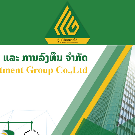
跳
至
内
容