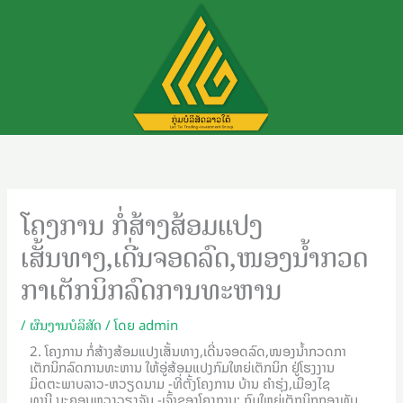
ຂ້າມ
ໄປ
ທີ່
ເນື້ອຫາ
ໂຄງການ ກໍ່ສ້າງສ້ອມແປງ
ເສັ້ນທາງ,ເດີ່ນຈອດລົດ,ໜອງນ້ຳກວດ
ກາເຕັກນິກລົດການທະຫານ
/
ຜົນງານບໍລິສັດ
/ ໂດຍ
admin
2. ໂຄງການ ກໍ່ສ້າງສ້ອມແປງເສັ້ນທາງ,ເດີ່ນຈອດລົດ,ໜອງນ້ຳກວດກາ
ເຕັກນິກລົດການທະຫານ ໃຫ້ອູ່ສ້ອມແປງກົມໃຫຍ່ເຕັກນິກ ຢູ່ໂຮງງານ
ມິດຕະພາບລາວ-ຫວຽດນາມ -ທີ່ຕັ້ງໂຄງການ ບ້ານ ຄຳຮຸ່ງ,ເມືອງໄຊ
ທານີ,ນະຄອນຫຼວງວຽງຈັນ -ເຈົ້າຂອງໂຄງການ: ກົມໃຫຍ່ເຕັກນິກກອງທັບ