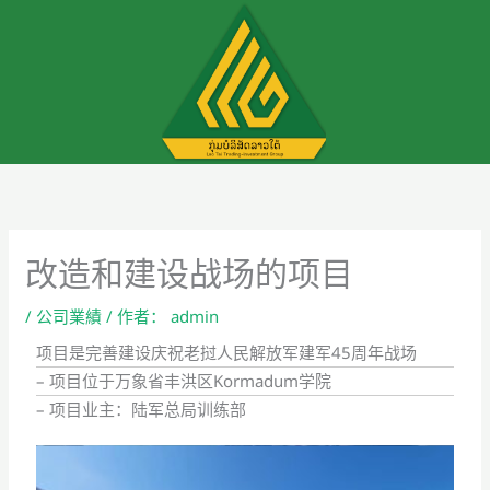
跳
至
内
容
改造和建设战场的项目
/
公司業績
/ 作者：
admin
项目是完善建设庆祝老挝人民解放军建军45周年战场
– 项目位于万象省丰洪区Kormadum学院
– 项目业主：陆军总局训练部